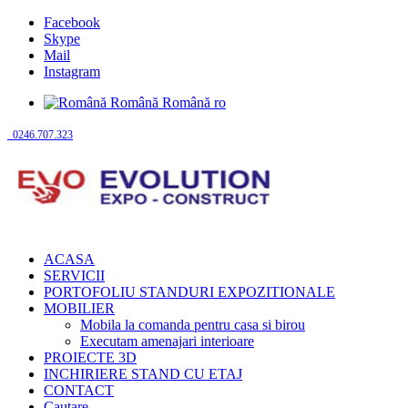
Facebook
Skype
Mail
Instagram
Română
Română
ro
0246.707.323
ACASA
SERVICII
PORTOFOLIU STANDURI EXPOZITIONALE
MOBILIER
Mobila la comanda pentru casa si birou
Executam amenajari interioare
PROIECTE 3D
INCHIRIERE STAND CU ETAJ
CONTACT
Cautare