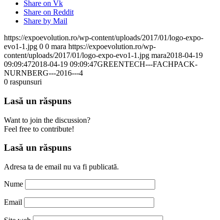
Share on Vk
Share on Reddit
Share by Mail
https://expoevolution.ro/wp-content/uploads/2017/01/logo-expo-
evo1-1.jpg
0
0
mara
https://expoevolution.ro/wp-
content/uploads/2017/01/logo-expo-evo1-1.jpg
mara
2018-04-19
09:09:47
2018-04-19 09:09:47
GREENTECH---FACHPACK-
NURNBERG---2016---4
0
raspunsuri
Lasă un răspuns
Want to join the discussion?
Feel free to contribute!
Lasă un răspuns
Adresa ta de email nu va fi publicată.
Nume
Email