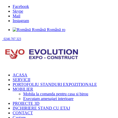
Facebook
Skype
Mail
Instagram
Română
Română
ro
0246.707.323
ACASA
SERVICII
PORTOFOLIU STANDURI EXPOZITIONALE
MOBILIER
Mobila la comanda pentru casa si birou
Executam amenajari interioare
PROIECTE 3D
INCHIRIERE STAND CU ETAJ
CONTACT
Cautare