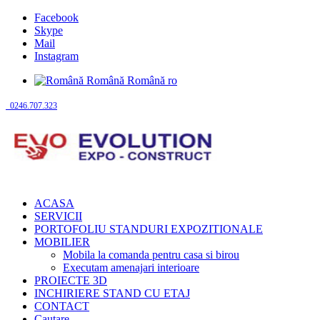
Facebook
Skype
Mail
Instagram
Română
Română
ro
0246.707.323
ACASA
SERVICII
PORTOFOLIU STANDURI EXPOZITIONALE
MOBILIER
Mobila la comanda pentru casa si birou
Executam amenajari interioare
PROIECTE 3D
INCHIRIERE STAND CU ETAJ
CONTACT
Cautare