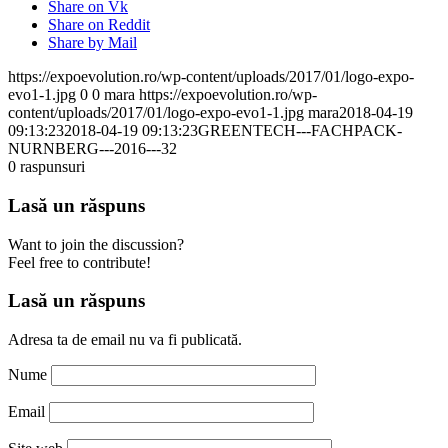
Share on Vk
Share on Reddit
Share by Mail
https://expoevolution.ro/wp-content/uploads/2017/01/logo-expo-
evo1-1.jpg
0
0
mara
https://expoevolution.ro/wp-
content/uploads/2017/01/logo-expo-evo1-1.jpg
mara
2018-04-19
09:13:23
2018-04-19 09:13:23
GREENTECH---FACHPACK-
NURNBERG---2016---32
0
raspunsuri
Lasă un răspuns
Want to join the discussion?
Feel free to contribute!
Lasă un răspuns
Adresa ta de email nu va fi publicată.
Nume
Email