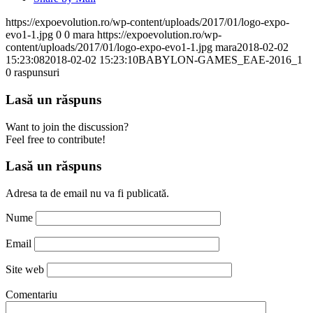
https://expoevolution.ro/wp-content/uploads/2017/01/logo-expo-
evo1-1.jpg
0
0
mara
https://expoevolution.ro/wp-
content/uploads/2017/01/logo-expo-evo1-1.jpg
mara
2018-02-02
15:23:08
2018-02-02 15:23:10
BABYLON-GAMES_EAE-2016_1
0
raspunsuri
Lasă un răspuns
Want to join the discussion?
Feel free to contribute!
Lasă un răspuns
Adresa ta de email nu va fi publicată.
Nume
Email
Site web
Comentariu