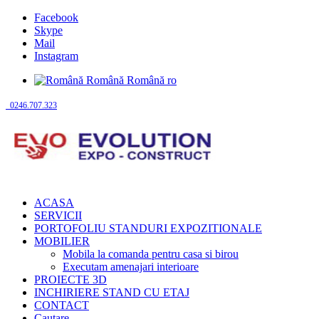
Facebook
Skype
Mail
Instagram
Română
Română
ro
0246.707.323
ACASA
SERVICII
PORTOFOLIU STANDURI EXPOZITIONALE
MOBILIER
Mobila la comanda pentru casa si birou
Executam amenajari interioare
PROIECTE 3D
INCHIRIERE STAND CU ETAJ
CONTACT
Cautare