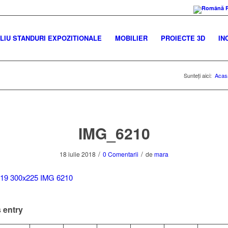
IU STANDURI EXPOZITIONALE
MOBILIER
PROIECTE 3D
IN
Sunteți aici:
Acas
IMG_6210
/
/
18 iulie 2018
0 Comentarii
de
mara
 entry