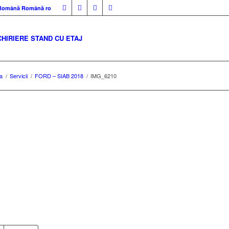
Română
Română
ro
CHIRIERE STAND CU ETAJ
a
/
Servicii
/
FORD – SIAB 2018
/
IMG_6210