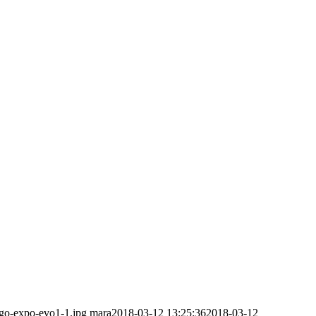
ogo-expo-evo1-1.jpg
mara
2018-03-12 13:25:36
2018-03-12