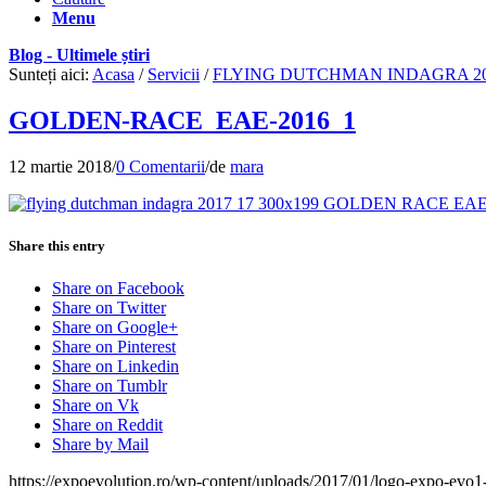
Menu
Blog - Ultimele știri
Sunteți aici:
Acasa
/
Servicii
/
FLYING DUTCHMAN INDAGRA 2
GOLDEN-RACE_EAE-2016_1
12 martie 2018
/
0 Comentarii
/
de
mara
Share this entry
Share on Facebook
Share on Twitter
Share on Google+
Share on Pinterest
Share on Linkedin
Share on Tumblr
Share on Vk
Share on Reddit
Share by Mail
https://expoevolution.ro/wp-content/uploads/2017/01/logo-expo-evo1