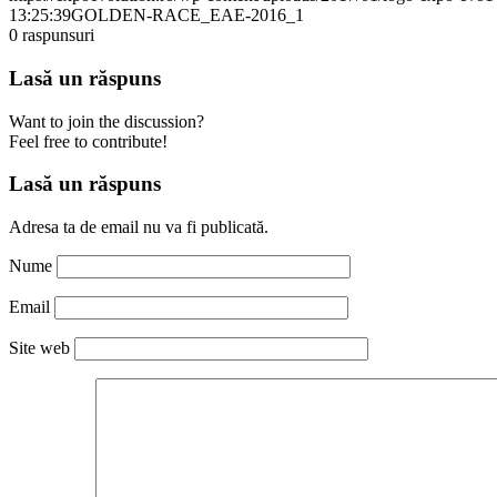
13:25:39
GOLDEN-RACE_EAE-2016_1
0
raspunsuri
Lasă un răspuns
Want to join the discussion?
Feel free to contribute!
Lasă un răspuns
Adresa ta de email nu va fi publicată.
Nume
Email
Site web