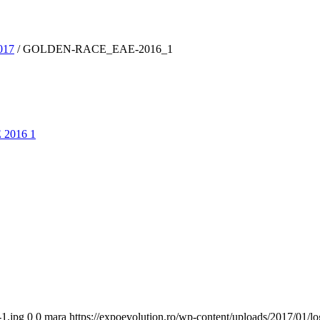
017
/
GOLDEN-RACE_EAE-2016_1
-1.jpg
0
0
mara
https://expoevolution.ro/wp-content/uploads/2017/01/l