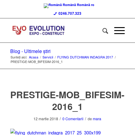
Română
Română
ro
0246.707.323
Blog - Ultimele știri
Sunteți aici:
Acasa
/
Servicii
/
FLYING DUTCHMAN INDAGRA 2017
/
PRESTIGE-MOB_BIFESIM-2016_1
PRESTIGE-MOB_BIFESIM-
2016_1
/
/
12 martie 2018
0 Comentarii
de
mara