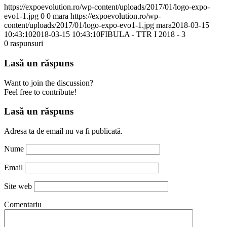
https://expoevolution.ro/wp-content/uploads/2017/01/logo-expo-
evo1-1.jpg
0
0
mara
https://expoevolution.ro/wp-
content/uploads/2017/01/logo-expo-evo1-1.jpg
mara
2018-03-15
10:43:10
2018-03-15 10:43:10
FIBULA - TTR I 2018 - 3
0
raspunsuri
Lasă un răspuns
Want to join the discussion?
Feel free to contribute!
Lasă un răspuns
Adresa ta de email nu va fi publicată.
Nume
Email
Site web
Comentariu