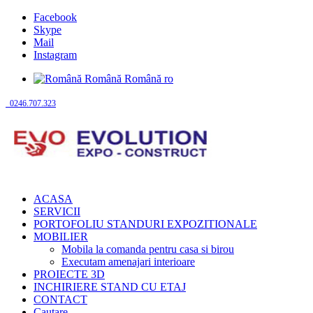
Facebook
Skype
Mail
Instagram
Română
Română
ro
0246.707.323
ACASA
SERVICII
PORTOFOLIU STANDURI EXPOZITIONALE
MOBILIER
Mobila la comanda pentru casa si birou
Executam amenajari interioare
PROIECTE 3D
INCHIRIERE STAND CU ETAJ
CONTACT
Cautare