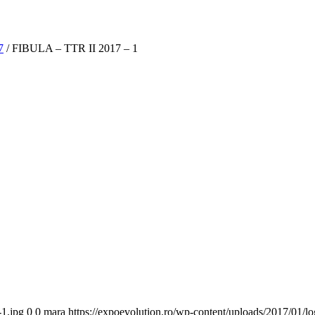
7
/
FIBULA – TTR II 2017 – 1
-1.jpg
0
0
mara
https://expoevolution.ro/wp-content/uploads/2017/01/l