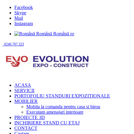
Facebook
Skype
Mail
Instagram
Română
Română
ro
0246.707.323
ACASA
SERVICII
PORTOFOLIU STANDURI EXPOZITIONALE
MOBILIER
Mobila la comanda pentru casa si birou
Executam amenajari interioare
PROIECTE 3D
INCHIRIERE STAND CU ETAJ
CONTACT
Cautare