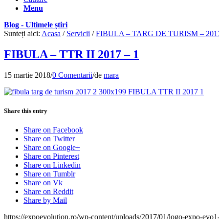
Menu
Blog - Ultimele știri
Sunteți aici:
Acasa
/
Servicii
/
FIBULA – TARG DE TURISM – 201
FIBULA – TTR II 2017 – 1
15 martie 2018
/
0 Comentarii
/
de
mara
Share this entry
Share on Facebook
Share on Twitter
Share on Google+
Share on Pinterest
Share on Linkedin
Share on Tumblr
Share on Vk
Share on Reddit
Share by Mail
https://expoevolution.ro/wp-content/uploads/2017/01/logo-expo-evo1