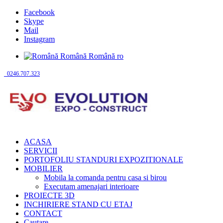
Facebook
Skype
Mail
Instagram
Română
Română
ro
0246.707.323
ACASA
SERVICII
PORTOFOLIU STANDURI EXPOZITIONALE
MOBILIER
Mobila la comanda pentru casa si birou
Executam amenajari interioare
PROIECTE 3D
INCHIRIERE STAND CU ETAJ
CONTACT
Cautare