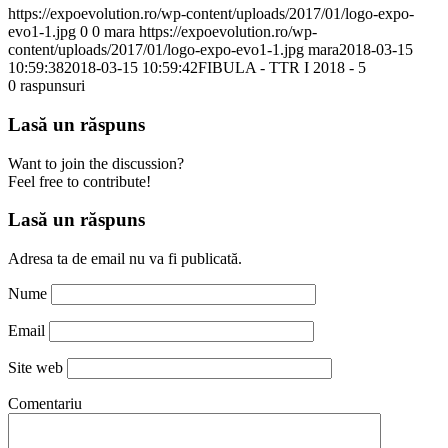
https://expoevolution.ro/wp-content/uploads/2017/01/logo-expo-
evo1-1.jpg
0
0
mara
https://expoevolution.ro/wp-
content/uploads/2017/01/logo-expo-evo1-1.jpg
mara
2018-03-15
10:59:38
2018-03-15 10:59:42
FIBULA - TTR I 2018 - 5
0
raspunsuri
Lasă un răspuns
Want to join the discussion?
Feel free to contribute!
Lasă un răspuns
Adresa ta de email nu va fi publicată.
Nume
Email
Site web
Comentariu