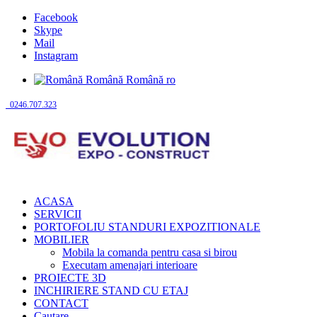
Facebook
Skype
Mail
Instagram
Română
Română
ro
0246.707.323
ACASA
SERVICII
PORTOFOLIU STANDURI EXPOZITIONALE
MOBILIER
Mobila la comanda pentru casa si birou
Executam amenajari interioare
PROIECTE 3D
INCHIRIERE STAND CU ETAJ
CONTACT
Cautare