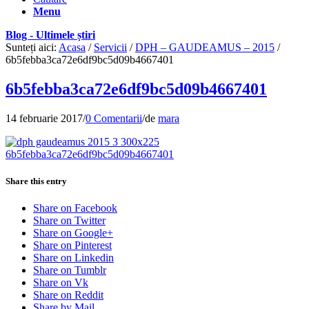
Menu
Blog - Ultimele știri
Sunteți aici:
Acasa
/
Servicii
/
DPH – GAUDEAMUS – 2015
/
6b5febba3ca72e6df9bc5d09b4667401
6b5febba3ca72e6df9bc5d09b4667401
14 februarie 2017
/
0 Comentarii
/
de
mara
Share this entry
Share on Facebook
Share on Twitter
Share on Google+
Share on Pinterest
Share on Linkedin
Share on Tumblr
Share on Vk
Share on Reddit
Share by Mail