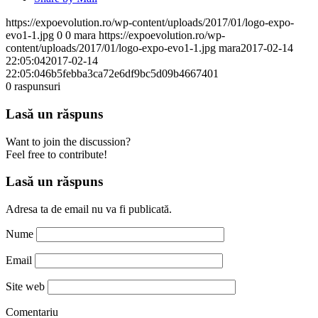
https://expoevolution.ro/wp-content/uploads/2017/01/logo-expo-
evo1-1.jpg
0
0
mara
https://expoevolution.ro/wp-
content/uploads/2017/01/logo-expo-evo1-1.jpg
mara
2017-02-14
22:05:04
2017-02-14
22:05:04
6b5febba3ca72e6df9bc5d09b4667401
0
raspunsuri
Lasă un răspuns
Want to join the discussion?
Feel free to contribute!
Lasă un răspuns
Adresa ta de email nu va fi publicată.
Nume
Email
Site web
Comentariu