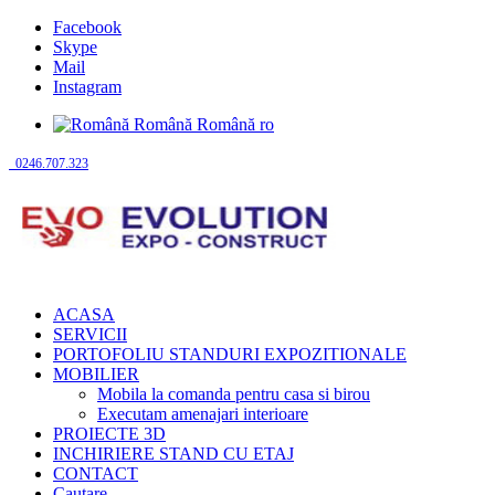
Facebook
Skype
Mail
Instagram
Română
Română
ro
0246.707.323
ACASA
SERVICII
PORTOFOLIU STANDURI EXPOZITIONALE
MOBILIER
Mobila la comanda pentru casa si birou
Executam amenajari interioare
PROIECTE 3D
INCHIRIERE STAND CU ETAJ
CONTACT
Cautare