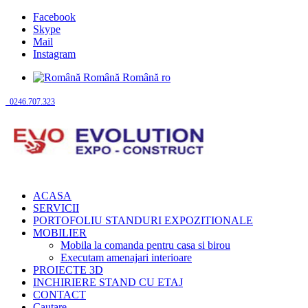
Facebook
Skype
Mail
Instagram
Română
Română
ro
0246.707.323
ACASA
SERVICII
PORTOFOLIU STANDURI EXPOZITIONALE
MOBILIER
Mobila la comanda pentru casa si birou
Executam amenajari interioare
PROIECTE 3D
INCHIRIERE STAND CU ETAJ
CONTACT
Cautare