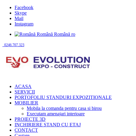
Facebook
Skype
Mail
Instagram
Română
Română
ro
0246.707.323
ACASA
SERVICII
PORTOFOLIU STANDURI EXPOZITIONALE
MOBILIER
Mobila la comanda pentru casa si birou
Executam amenajari interioare
PROIECTE 3D
INCHIRIERE STAND CU ETAJ
CONTACT
Cautare