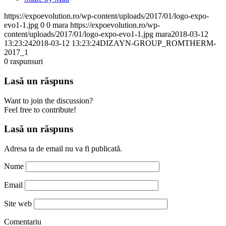
https://expoevolution.ro/wp-content/uploads/2017/01/logo-expo-
evo1-1.jpg
0
0
mara
https://expoevolution.ro/wp-
content/uploads/2017/01/logo-expo-evo1-1.jpg
mara
2018-03-12
13:23:24
2018-03-12 13:23:24
DIZAYN-GROUP_ROMTHERM-
2017_1
0
raspunsuri
Lasă un răspuns
Want to join the discussion?
Feel free to contribute!
Lasă un răspuns
Adresa ta de email nu va fi publicată.
Nume
Email
Site web
Comentariu