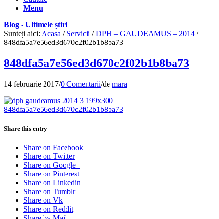
Menu
Blog - Ultimele știri
Sunteți aici:
Acasa
/
Servicii
/
DPH – GAUDEAMUS – 2014
/
848dfa5a7e56ed3d670c2f02b1b8ba73
848dfa5a7e56ed3d670c2f02b1b8ba73
14 februarie 2017
/
0 Comentarii
/
de
mara
Share this entry
Share on Facebook
Share on Twitter
Share on Google+
Share on Pinterest
Share on Linkedin
Share on Tumblr
Share on Vk
Share on Reddit
Share by Mail