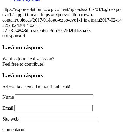
https://expoevolution.ro/wp-content/uploads/2017/01/logo-expo-
evo1-1.jpg
0
0
mara
https://expoevolution.ro/wp-
content/uploads/2017/01/logo-expo-evo1-1.jpg
mara
2017-02-14
22:23:24
2017-02-14
22:23:24
848dfa5a7e56ed3d670c2f02b1b8ba73
0
raspunsuri
Lasă un răspuns
Want to join the discussion?
Feel free to contribute!
Lasă un răspuns
Adresa ta de email nu va fi publicată.
Nume
Email
Site web
Comentariu