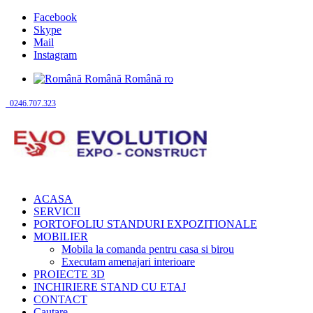
Facebook
Skype
Mail
Instagram
Română
Română
ro
0246.707.323
ACASA
SERVICII
PORTOFOLIU STANDURI EXPOZITIONALE
MOBILIER
Mobila la comanda pentru casa si birou
Executam amenajari interioare
PROIECTE 3D
INCHIRIERE STAND CU ETAJ
CONTACT
Cautare