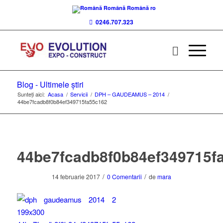
Română
Română
ro
0246.707.323
Blog - Ultimele știri
Sunteți aici:
Acasa
/
Servicii
/
DPH – GAUDEAMUS – 2014
/
44be7fcadb8f0b84ef349715fa55c162
44be7fcadb8f0b84ef349715f
/
/
14 februarie 2017
0 Comentarii
de
mara