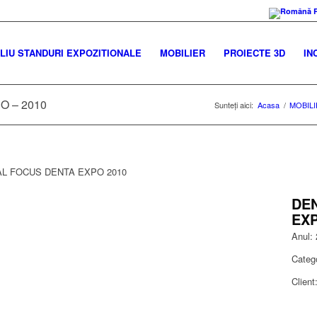
IU STANDURI EXPOZITIONALE
MOBILIER
PROIECTE 3D
IN
O – 2010
Sunteți aici:
Acasa
/
MOBILI
DE
EXP
Anul:
Categ
Clien