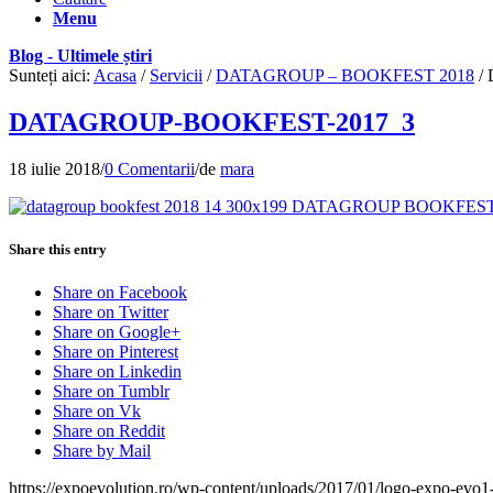
Menu
Blog - Ultimele știri
Sunteți aici:
Acasa
/
Servicii
/
DATAGROUP – BOOKFEST 2018
/
DATAGROUP-BOOKFEST-2017_3
18 iulie 2018
/
0 Comentarii
/
de
mara
Share this entry
Share on Facebook
Share on Twitter
Share on Google+
Share on Pinterest
Share on Linkedin
Share on Tumblr
Share on Vk
Share on Reddit
Share by Mail
https://expoevolution.ro/wp-content/uploads/2017/01/logo-expo-evo1