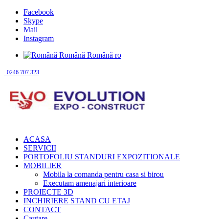
Facebook
Skype
Mail
Instagram
Română
Română
ro
0246.707.323
ACASA
SERVICII
PORTOFOLIU STANDURI EXPOZITIONALE
MOBILIER
Mobila la comanda pentru casa si birou
Executam amenajari interioare
PROIECTE 3D
INCHIRIERE STAND CU ETAJ
CONTACT
Cautare