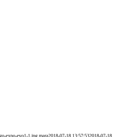
ogo-expo-evo1-1.jpg
mara
2018-07-18 13:57:53
2018-07-18