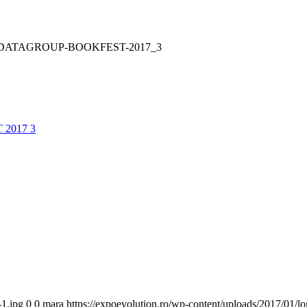
DATAGROUP-BOOKFEST-2017_3
-1.jpg
0
0
mara
https://expoevolution.ro/wp-content/uploads/2017/01/l