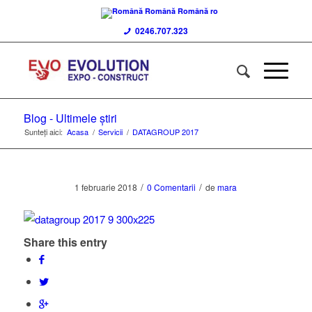
Română
Română
ro
0246.707.323
Blog - Ultimele știri
Sunteți aici:
Acasa
/
Servicii
/
DATAGROUP 2017
/
/
1 februarie 2018
0 Comentarii
de
mara
Share this entry