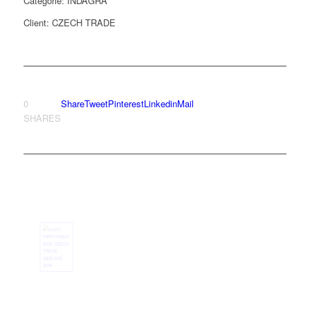
Categorie: INDAGRA
Client: CZECH TRADE
0
Share
Tweet
Pinterest
Linkedin
Mail
SHARES