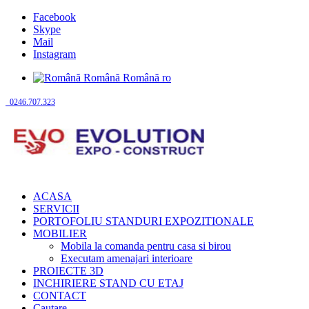
Facebook
Skype
Mail
Instagram
Română
Română
ro
0246.707.323
ACASA
SERVICII
PORTOFOLIU STANDURI EXPOZITIONALE
MOBILIER
Mobila la comanda pentru casa si birou
Executam amenajari interioare
PROIECTE 3D
INCHIRIERE STAND CU ETAJ
CONTACT
Cautare