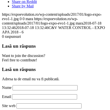
Share on Reddit
Share by Mail
https://expoevolution.ro/wp-content/uploads/2017/01/logo-expo-
evo1-1.jpg
0
0
mara
https://expoevolution.ro/wp-
content/uploads/2017/01/logo-expo-evo1-1.jpg
mara
2018-07-18
13:32:46
2018-07-18 13:32:46
C&V WATER CONTROL - EXPO
APA 2018 - 6
0
raspunsuri
Lasă un răspuns
Want to join the discussion?
Feel free to contribute!
Lasă un răspuns
Adresa ta de email nu va fi publicată.
Nume
Email
Site web