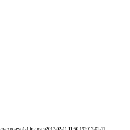
ogo-expo-evo1-1.jpg
mara
2017-02-11 11:50:19
2017-02-11