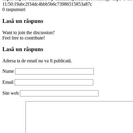
11:50:19
abc2f34dc4bbb5b6c73986515853a87c
0
raspunsuri
Lasă un răspuns
Want to join the discussion?
Feel free to contribute!
Lasă un răspuns
Adresa ta de email nu va fi publicată.
Nume
Email
Site web