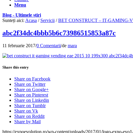
Menu
Blog - Ultimele știri
Sunteți aici:
Acasa
/
Servicii
/
BET CONSTRUCT – IT-GAMING-VE
abc2f34dc4bbb5b6c73986515853a87c
11 februarie 2017
/
0 Comentarii
/
de
mara
Share this entry
Share on Facebook
Share on Twitter
Share on Google+
Share on Pinterest
Share on Linkedin
Share on Tumblr
Share on Vk
Share on Reddit
Share by Mail
https://expoevolution.ro/wp-content/uploads/2017/01/logo-expo-evo1