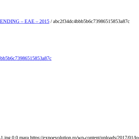
NDING – EAE – 2015
/
abc2f34dc4bbb5b6c73986515853a87c
-1.jpg
0
0
mara
https://expoevolution.ro/wp-content/uploads/2017/01/l