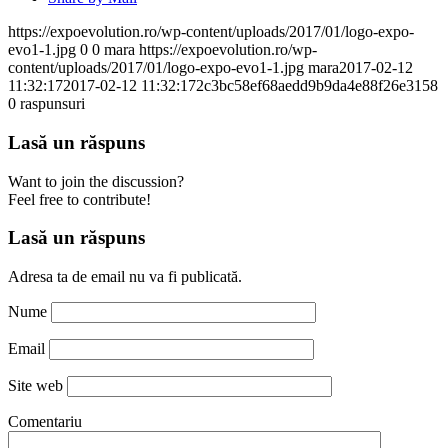
https://expoevolution.ro/wp-content/uploads/2017/01/logo-expo-
evo1-1.jpg
0
0
mara
https://expoevolution.ro/wp-
content/uploads/2017/01/logo-expo-evo1-1.jpg
mara
2017-02-12
11:32:17
2017-02-12 11:32:17
2c3bc58ef68aedd9b9da4e88f26e3158
0
raspunsuri
Lasă un răspuns
Want to join the discussion?
Feel free to contribute!
Lasă un răspuns
Adresa ta de email nu va fi publicată.
Nume
Email
Site web
Comentariu