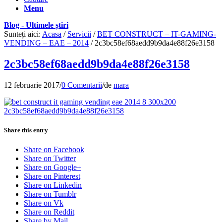
Menu
Blog - Ultimele știri
Sunteți aici:
Acasa
/
Servicii
/
BET CONSTRUCT – IT-GAMING-
VENDING – EAE – 2014
/
2c3bc58ef68aedd9b9da4e88f26e3158
2c3bc58ef68aedd9b9da4e88f26e3158
12 februarie 2017
/
0 Comentarii
/
de
mara
Share this entry
Share on Facebook
Share on Twitter
Share on Google+
Share on Pinterest
Share on Linkedin
Share on Tumblr
Share on Vk
Share on Reddit
Share by Mail