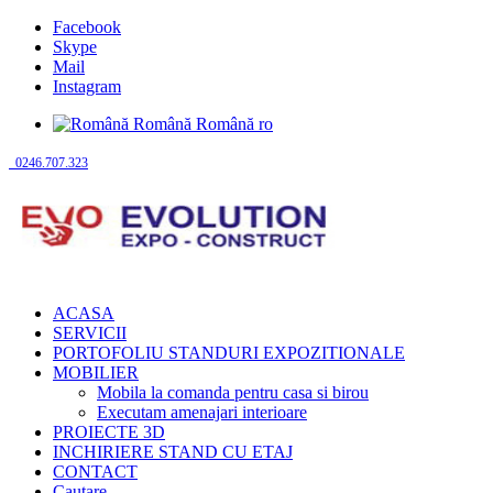
Facebook
Skype
Mail
Instagram
Română
Română
ro
0246.707.323
ACASA
SERVICII
PORTOFOLIU STANDURI EXPOZITIONALE
MOBILIER
Mobila la comanda pentru casa si birou
Executam amenajari interioare
PROIECTE 3D
INCHIRIERE STAND CU ETAJ
CONTACT
Cautare