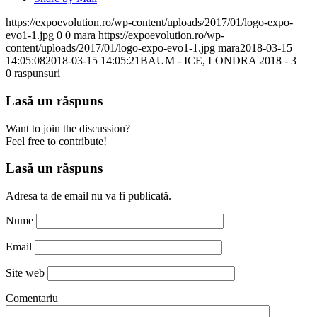
https://expoevolution.ro/wp-content/uploads/2017/01/logo-expo-
evo1-1.jpg
0
0
mara
https://expoevolution.ro/wp-
content/uploads/2017/01/logo-expo-evo1-1.jpg
mara
2018-03-15
14:05:08
2018-03-15 14:05:21
BAUM - ICE, LONDRA 2018 - 3
0
raspunsuri
Lasă un răspuns
Want to join the discussion?
Feel free to contribute!
Lasă un răspuns
Adresa ta de email nu va fi publicată.
Nume
Email
Site web
Comentariu