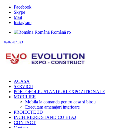
Facebook
Skype
Mail
Instagram
Română
Română
ro
0246.707.323
ACASA
SERVICII
PORTOFOLIU STANDURI EXPOZITIONALE
MOBILIER
Mobila la comanda pentru casa si birou
Executam amenajari interioare
PROIECTE 3D
INCHIRIERE STAND CU ETAJ
CONTACT
Cautare