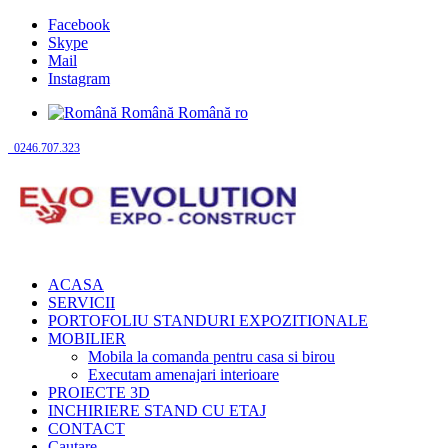
Facebook
Skype
Mail
Instagram
Română
Română
ro
0246.707.323
ACASA
SERVICII
PORTOFOLIU STANDURI EXPOZITIONALE
MOBILIER
Mobila la comanda pentru casa si birou
Executam amenajari interioare
PROIECTE 3D
INCHIRIERE STAND CU ETAJ
CONTACT
Cautare