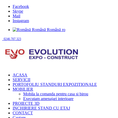
Facebook
Skype
Mail
Instagram
Română
Română
ro
0246.707.323
ACASA
SERVICII
PORTOFOLIU STANDURI EXPOZITIONALE
MOBILIER
Mobila la comanda pentru casa si birou
Executam amenajari interioare
PROIECTE 3D
INCHIRIERE STAND CU ETAJ
CONTACT
Cautare