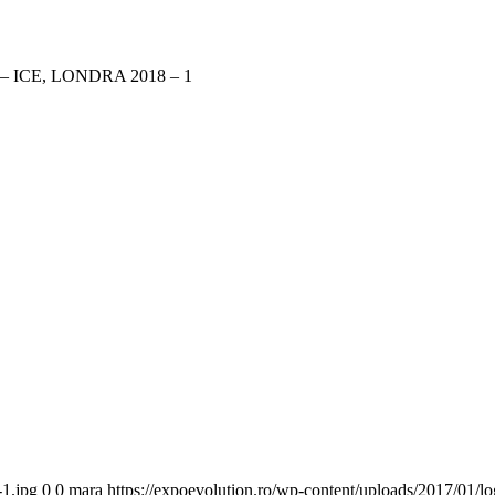
 ICE, LONDRA 2018 – 1
-1.jpg
0
0
mara
https://expoevolution.ro/wp-content/uploads/2017/01/l