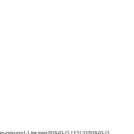
ogo-expo-evo1-1.jpg
mara
2018-03-15 13:51:33
2018-03-15