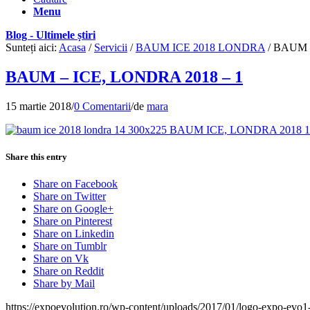
Menu
Blog - Ultimele știri
Sunteți aici:
Acasa
/
Servicii
/
BAUM ICE 2018 LONDRA
/
BAUM –
BAUM – ICE, LONDRA 2018 – 1
15 martie 2018
/
0 Comentarii
/
de
mara
Share this entry
Share on Facebook
Share on Twitter
Share on Google+
Share on Pinterest
Share on Linkedin
Share on Tumblr
Share on Vk
Share on Reddit
Share by Mail
https://expoevolution.ro/wp-content/uploads/2017/01/logo-expo-evo1