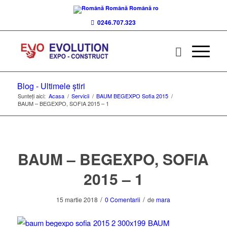
Română
Română
ro
0246.707.323
Blog - Ultimele știri
Sunteți aici:
Acasa
/
Servicii
/
BAUM BEGEXPO Sofia 2015
/
BAUM – BEGEXPO, SOFIA 2015 – 1
BAUM – BEGEXPO, SOFIA
2015 – 1
/
/
15 martie 2018
0 Comentarii
de
mara