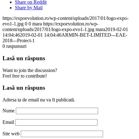
Share on Reddit
Share by Mail
https://expoevolution.ro/wp-content/uploads/2017/01/logo-expo-
evo1-1.jpg
0
0
mara
https://expoevolution.ro/wp-
content/uploads/2017/01/logo-expo-evo1-1.jpg
mara
2019-02-01
14:04:46
2019-02-01 14:04:46
ARMIN-BET-LIMITED---EAE-
2018---Proiect-1
0
raspunsuri
Lasă un răspuns
Want to join the discussion?
Feel free to contribute!
Lasă un răspuns
Adresa ta de email nu va fi publicată.
Nume
Email
Site web