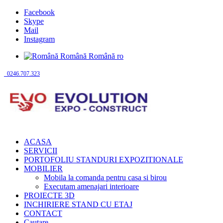
Facebook
Skype
Mail
Instagram
Română
Română
ro
0246.707.323
ACASA
SERVICII
PORTOFOLIU STANDURI EXPOZITIONALE
MOBILIER
Mobila la comanda pentru casa si birou
Executam amenajari interioare
PROIECTE 3D
INCHIRIERE STAND CU ETAJ
CONTACT
Cautare