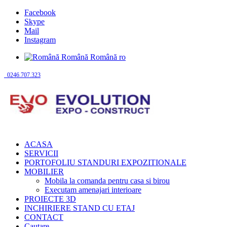
Facebook
Skype
Mail
Instagram
Română
Română
ro
0246.707.323
ACASA
SERVICII
PORTOFOLIU STANDURI EXPOZITIONALE
MOBILIER
Mobila la comanda pentru casa si birou
Executam amenajari interioare
PROIECTE 3D
INCHIRIERE STAND CU ETAJ
CONTACT
Cautare