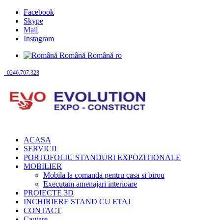
Facebook
Skype
Mail
Instagram
Română
Română
ro
0246.707.323
ACASA
SERVICII
PORTOFOLIU STANDURI EXPOZITIONALE
MOBILIER
Mobila la comanda pentru casa si birou
Executam amenajari interioare
PROIECTE 3D
INCHIRIERE STAND CU ETAJ
CONTACT
Cautare