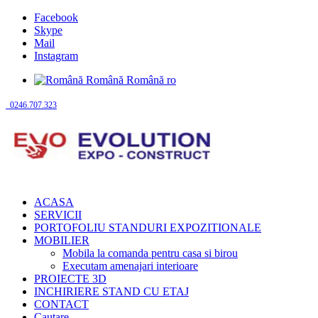
Facebook
Skype
Mail
Instagram
Română
Română
ro
0246.707.323
ACASA
SERVICII
PORTOFOLIU STANDURI EXPOZITIONALE
MOBILIER
Mobila la comanda pentru casa si birou
Executam amenajari interioare
PROIECTE 3D
INCHIRIERE STAND CU ETAJ
CONTACT
Cautare