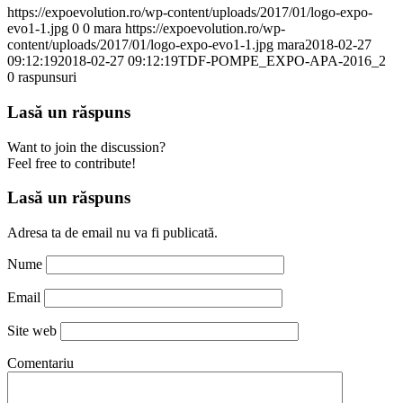
https://expoevolution.ro/wp-content/uploads/2017/01/logo-expo-
evo1-1.jpg
0
0
mara
https://expoevolution.ro/wp-
content/uploads/2017/01/logo-expo-evo1-1.jpg
mara
2018-02-27
09:12:19
2018-02-27 09:12:19
TDF-POMPE_EXPO-APA-2016_2
0
raspunsuri
Lasă un răspuns
Want to join the discussion?
Feel free to contribute!
Lasă un răspuns
Adresa ta de email nu va fi publicată.
Nume
Email
Site web
Comentariu