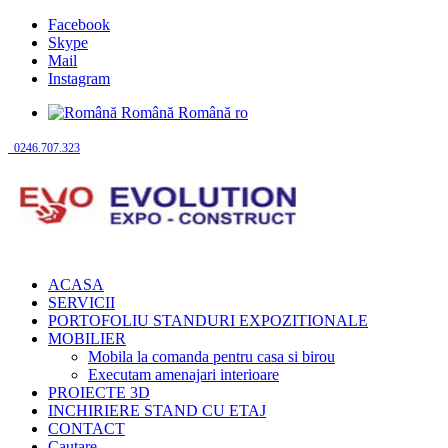
Facebook
Skype
Mail
Instagram
Română
Română
ro
0246.707.323
ACASA
SERVICII
PORTOFOLIU STANDURI EXPOZITIONALE
MOBILIER
Mobila la comanda pentru casa si birou
Executam amenajari interioare
PROIECTE 3D
INCHIRIERE STAND CU ETAJ
CONTACT
Cautare