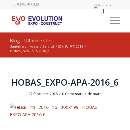
0246.707.323
Blog - Ultimele știri
Sunteți aici:
Acasa
/
Servicii
/
SEKISUI RTI 2016
/
HOBAS_EXPO-APA-2016_6
HOBAS_EXPO-APA-2016_6
/
/
27 februarie 2018
0 Comentarii
de
mara