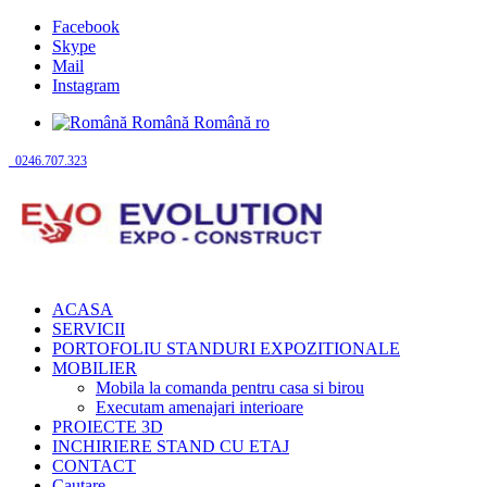
Facebook
Skype
Mail
Instagram
Română
Română
ro
0246.707.323
ACASA
SERVICII
PORTOFOLIU STANDURI EXPOZITIONALE
MOBILIER
Mobila la comanda pentru casa si birou
Executam amenajari interioare
PROIECTE 3D
INCHIRIERE STAND CU ETAJ
CONTACT
Cautare