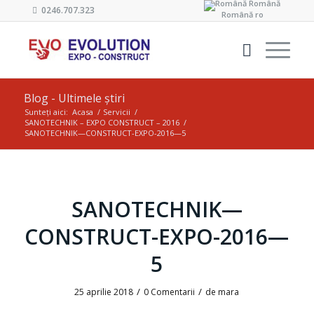
Română
0246.707.323
Română
ro
Blog - Ultimele știri
Sunteți aici:
Acasa
/
Servicii
/
SANOTECHNIK – EXPO CONSTRUCT – 2016
/
SANOTECHNIK—CONSTRUCT-EXPO-2016—5
SANOTECHNIK—
CONSTRUCT-EXPO-2016—
5
/
/
25 aprilie 2018
0 Comentarii
de
mara