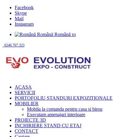
Facebook
Skype
Mail
Instagram
Română
Română
ro
0246.707.323
ACASA
SERVICII
PORTOFOLIU STANDURI EXPOZITIONALE
MOBILIER
Mobila la comanda pentru casa si birou
Executam amenajari interioare
PROIECTE 3D
INCHIRIERE STAND CU ETAJ
CONTACT
Cautare