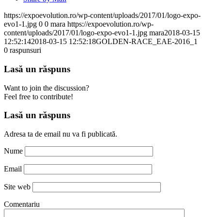
https://expoevolution.ro/wp-content/uploads/2017/01/logo-expo-
evo1-1.jpg
0
0
mara
https://expoevolution.ro/wp-
content/uploads/2017/01/logo-expo-evo1-1.jpg
mara
2018-03-15
12:52:14
2018-03-15 12:52:18
GOLDEN-RACE_EAE-2016_1
0
raspunsuri
Lasă un răspuns
Want to join the discussion?
Feel free to contribute!
Lasă un răspuns
Adresa ta de email nu va fi publicată.
Nume
Email
Site web
Comentariu