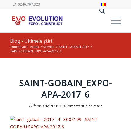
0246.707.323
Blog - Ultimele știri
Sunteți aici:
Acasa
/
Servicii
/
SAINT GOBAIN 2017
/
SAINT-GOBAIN_EXPO-APA-2017_6
SAINT-GOBAIN_EXPO-
APA-2017_6
/
/
27 februarie 2018
0 Comentarii
de
mara