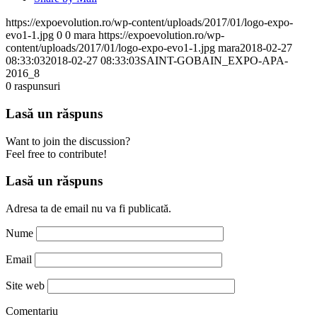
https://expoevolution.ro/wp-content/uploads/2017/01/logo-expo-
evo1-1.jpg
0
0
mara
https://expoevolution.ro/wp-
content/uploads/2017/01/logo-expo-evo1-1.jpg
mara
2018-02-27
08:33:03
2018-02-27 08:33:03
SAINT-GOBAIN_EXPO-APA-
2016_8
0
raspunsuri
Lasă un răspuns
Want to join the discussion?
Feel free to contribute!
Lasă un răspuns
Adresa ta de email nu va fi publicată.
Nume
Email
Site web
Comentariu