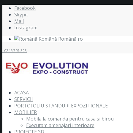
Facebook
Skype
Mail
Instagram
Română
Română
ro
0246.707.323
ACASA
SERVICII
PORTOFOLIU STANDURI EXPOZITIONALE
MOBILIER
Mobila la comanda pentru casa si birou
Executam amenajari interioare
PROIECTE 3D