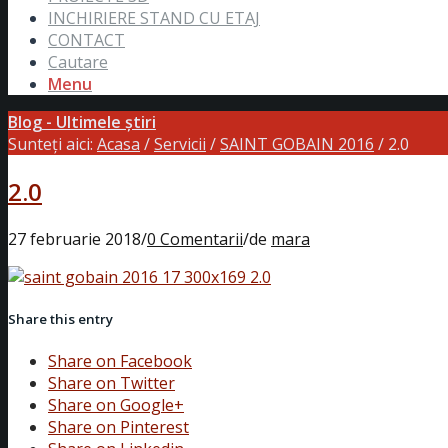
INCHIRIERE STAND CU ETAJ
CONTACT
Cautare
Menu
Blog - Ultimele știri
Sunteți aici:
Acasa
/
Servicii
/
SAINT GOBAIN 2016
/
2.0
2.0
27 februarie 2018
/
0 Comentarii
/
de
mara
Share this entry
Share on Facebook
Share on Twitter
Share on Google+
Share on Pinterest