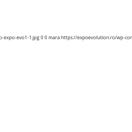
o-expo-evo1-1.jpg
0
0
mara
https://expoevolution.ro/wp-co