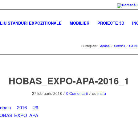
IU STANDURI EXPOZITIONALE
MOBILIER
PROIECTE 3D
IN
Sunteți aici:
Acasa
/
Servicii
/
SAIN
HOBAS_EXPO-APA-2016_1
/
/
27 februarie 2018
0 Comentarii
de
mara