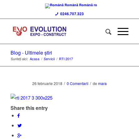
Română
Română
ro
0246.707.323
Blog - Ultimele știri
Sunteți aici:
Acasa
/
Servicii
/
RTI 2017
/
/
26 februarie 2018
0 Comentarii
de
mara
Share this entry