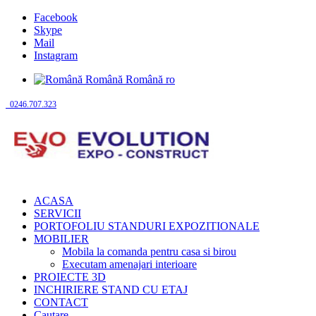
Facebook
Skype
Mail
Instagram
Română
Română
ro
0246.707.323
ACASA
SERVICII
PORTOFOLIU STANDURI EXPOZITIONALE
MOBILIER
Mobila la comanda pentru casa si birou
Executam amenajari interioare
PROIECTE 3D
INCHIRIERE STAND CU ETAJ
CONTACT
Cautare