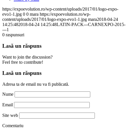
https://expoevolution.ro/wp-content/uploads/2017/01/logo-expo-
evo1-1.jpg
0
0
mara
https://expoevolution.ro/wp-
content/uploads/2017/01/logo-expo-evo1-1.jpg
mara
2018-04-24
14:25:48
2018-04-24 14:25:48
LATIN-PACK---CARNEXPO-2015-
---1
0
raspunsuri
Lasă un răspuns
Want to join the discussion?
Feel free to contribute!
Lasă un răspuns
Adresa ta de email nu va fi publicată.
Nume
Email
Site web
Comentariu