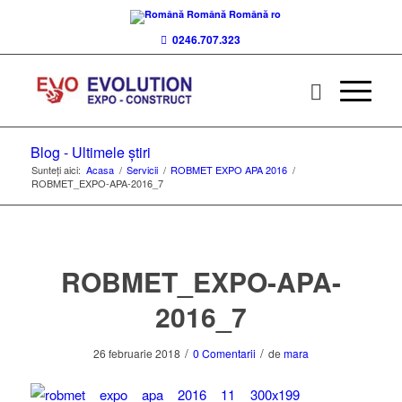
Română
Română
ro
0246.707.323
Blog - Ultimele știri
Sunteți aici:
Acasa
/
Servicii
/
ROBMET EXPO APA 2016
/
ROBMET_EXPO-APA-2016_7
ROBMET_EXPO-APA-
2016_7
/
/
26 februarie 2018
0 Comentarii
de
mara