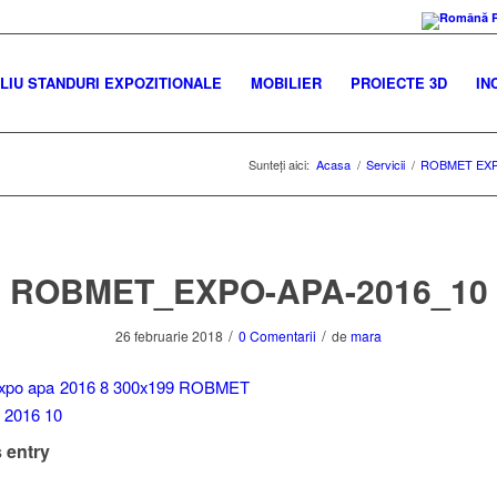
IU STANDURI EXPOZITIONALE
MOBILIER
PROIECTE 3D
IN
Sunteți aici:
Acasa
/
Servicii
/
ROBMET EXP
ROBMET_EXPO-APA-2016_10
/
/
26 februarie 2018
0 Comentarii
de
mara
 entry