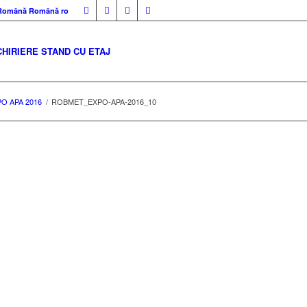
Română
Română
ro
CHIRIERE STAND CU ETAJ
O APA 2016
/
ROBMET_EXPO-APA-2016_10