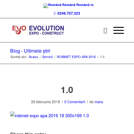
Română
Română
ro
0246.707.323
Blog - Ultimele știri
Sunteți aici:
Acasa
/
Servicii
/
ROBMET EXPO APA 2016
/
1.0
1.0
/
/
26 februarie 2018
0 Comentarii
de
mara