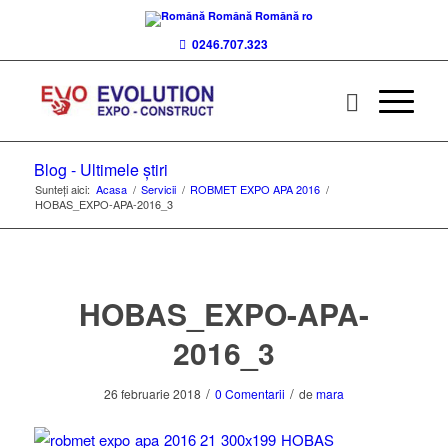
Română
Română
ro
0246.707.323
Blog - Ultimele știri
Sunteți aici:
Acasa
/
Servicii
/
ROBMET EXPO APA 2016
/
HOBAS_EXPO-APA-2016_3
HOBAS_EXPO-APA-
2016_3
/
/
26 februarie 2018
0 Comentarii
de
mara