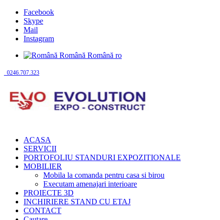
Facebook
Skype
Mail
Instagram
Română
Română
ro
0246.707.323
ACASA
SERVICII
PORTOFOLIU STANDURI EXPOZITIONALE
MOBILIER
Mobila la comanda pentru casa si birou
Executam amenajari interioare
PROIECTE 3D
INCHIRIERE STAND CU ETAJ
CONTACT
Cautare