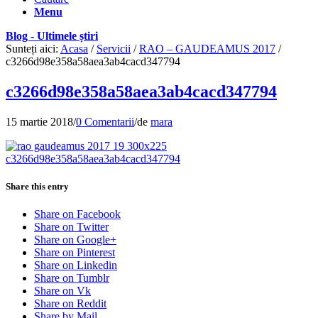
Menu
Blog - Ultimele știri
Sunteți aici:
Acasa
/
Servicii
/
RAO – GAUDEAMUS 2017
/
c3266d98e358a58aea3ab4cacd347794
c3266d98e358a58aea3ab4cacd347794
15 martie 2018
/
0 Comentarii
/
de
mara
Share this entry
Share on Facebook
Share on Twitter
Share on Google+
Share on Pinterest
Share on Linkedin
Share on Tumblr
Share on Vk
Share on Reddit
Share by Mail