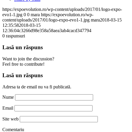
https://expoevolution.ro/wp-content/uploads/2017/01/logo-expo-
evo1-1.jpg
0
0
mara
https://expoevolution.ro/wp-
content/uploads/2017/01/logo-expo-evo1-1.jpg
mara
2018-03-15
12:35:58
2018-03-15
12:36:04
c3266d98e358a58aea3ab4cacd347794
0
raspunsuri
Lasă un răspuns
Want to join the discussion?
Feel free to contribute!
Lasă un răspuns
Adresa ta de email nu va fi publicată.
Nume
Email
Site web
Comentariu