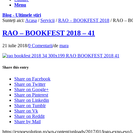
Menu
Blog - Ultimele știri
Sunteți aici:
Acasa
/
Servicii
/
RAO – BOOKFEST 2018
/
RAO – BO
RAO – BOOKFEST 2018 – 41
21 iulie 2018
/
0 Comentarii
/
de
mara
Share this entry
Share on Facebook
Share on Twitter
Share on Google+
Share on Pinterest
Share on Linkedin
Share on Tumblr
Share on Vk
Share on Reddit
Share by Mail
https://expoevolution.ro/wp-content/uploads/2017/01/logo-expo-evo1