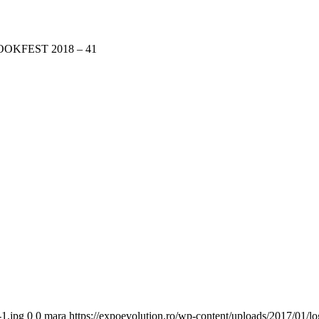
OKFEST 2018 – 41
-1.jpg
0
0
mara
https://expoevolution.ro/wp-content/uploads/2017/01/l