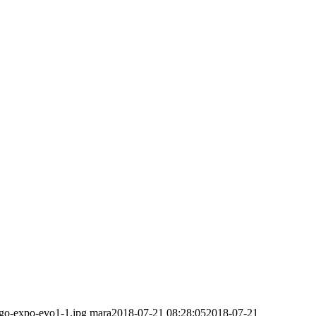
ogo-expo-evo1-1.jpg
mara
2018-07-21 08:28:05
2018-07-21