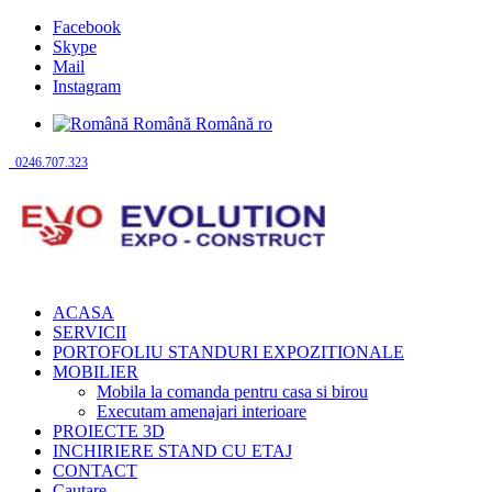
Facebook
Skype
Mail
Instagram
Română
Română
ro
0246.707.323
ACASA
SERVICII
PORTOFOLIU STANDURI EXPOZITIONALE
MOBILIER
Mobila la comanda pentru casa si birou
Executam amenajari interioare
PROIECTE 3D
INCHIRIERE STAND CU ETAJ
CONTACT
Cautare