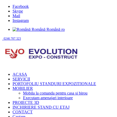
Facebook
Skype
Mail
Instagram
Română
Română
ro
0246.707.323
ACASA
SERVICII
PORTOFOLIU STANDURI EXPOZITIONALE
MOBILIER
Mobila la comanda pentru casa si birou
Executam amenajari interioare
PROIECTE 3D
INCHIRIERE STAND CU ETAJ
CONTACT
Cautare