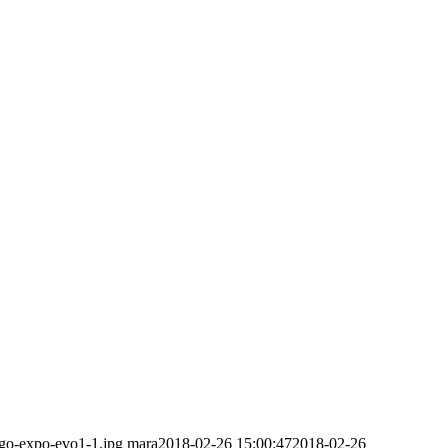
ogo-expo-evo1-1.jpg
mara
2018-02-26 15:00:47
2018-02-26