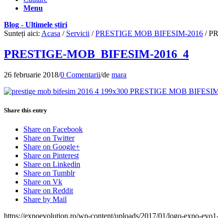
Menu
Blog - Ultimele știri
Sunteți aici:
Acasa
/
Servicii
/
PRESTIGE MOB BIFESIM-2016
/
PR
PRESTIGE-MOB_BIFESIM-2016_4
26 februarie 2018
/
0 Comentarii
/
de
mara
Share this entry
Share on Facebook
Share on Twitter
Share on Google+
Share on Pinterest
Share on Linkedin
Share on Tumblr
Share on Vk
Share on Reddit
Share by Mail
https://expoevolution.ro/wp-content/uploads/2017/01/logo-expo-evo1