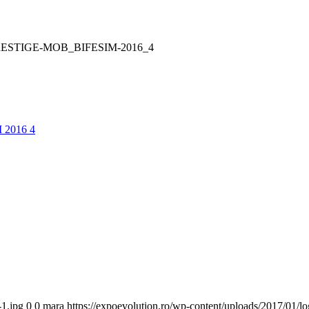
ESTIGE-MOB_BIFESIM-2016_4
-1.jpg
0
0
mara
https://expoevolution.ro/wp-content/uploads/2017/01/l