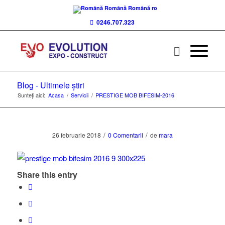
Română
Română
ro
0246.707.323
Blog - Ultimele știri
Sunteți aici:
Acasa
/
Servicii
/
PRESTIGE MOB BIFESIM-2016
/
/
26 februarie 2018
0 Comentarii
de
mara
Share this entry